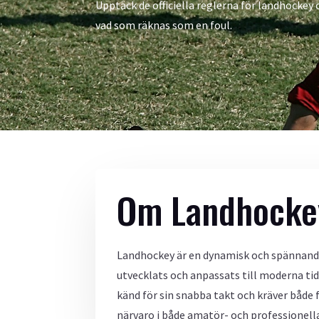
Upptäck de officiella reglerna för landhockey 
vad som räknas som en foul.
Om Landhocke
Landhockey är en dynamisk och spännande s
utvecklats och anpassats till moderna tid
känd för sin snabba takt och kräver både 
närvaro i både amatör- och professionella