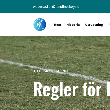
webmaster@landhockey.nu
Hem
Historia
Utrustning
UTFORSKA REGLERNA
Regler för