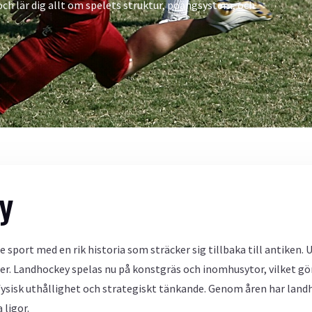
och lär dig allt om spelets struktur, poängsystem, och
y
port med en rik historia som sträcker sig tillbaka till antiken. 
er. Landhockey spelas nu på konstgräs och inomhusytor, vilket gör 
fysisk uthållighet och strategiskt tänkande. Genom åren har landh
 ligor.