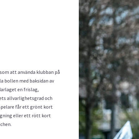
 som att använda klubban på
ela bollen med baksidan av
arlaget en frislag,
ets allvarlighetsgrad och
spelare får ett grönt kort
ngning eller ett rött kort
tchen.