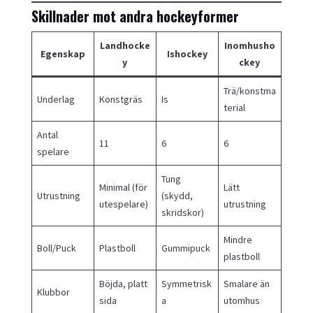
Skillnader mot andra hockeyformer
Landhocke
Inomhusho
Egenskap
Ishockey
y
ckey
Trä/konstma
Underlag
Konstgräs
Is
terial
Antal
11
6
6
spelare
Tung
Minimal (för
Lätt
Utrustning
(skydd,
utespelare)
utrustning
skridskor)
Mindre
Boll/Puck
Plastboll
Gummipuck
plastboll
Böjda, platt
Symmetrisk
Smalare än
Klubbor
sida
a
utomhus