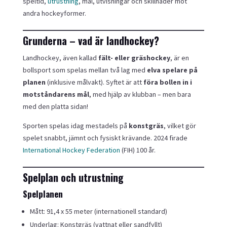
speltid,
utrustning
, mål, utvisningar och skillnader mot
andra hockeyformer.
Grunderna – vad är landhockey?
Landhockey, även kallad
fält- eller gräshockey
, är en
bollsport som spelas mellan två lag med
elva spelare på
planen
(inklusive målvakt). Syftet är att
föra bollen in i
motståndarens mål
, med hjälp av klubban – men bara
med den platta sidan!
Sporten spelas idag mestadels på
konstgräs
, vilket gör
spelet snabbt, jämnt och fysiskt krävande. 2024 firade
International Hockey Federation
(FIH) 100 år.
Spelplan och utrustning
Spelplanen
Mått: 91,4 x 55 meter (internationell standard)
Underlag: Konstgräs (vattnat eller sandfyllt)