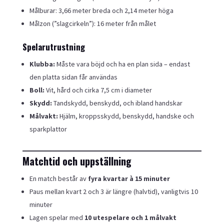
Målburar: 3,66 meter breda och 2,14 meter höga
Målzon (”slagcirkeln”): 16 meter från målet
Spelarutrustning
Klubba:
Måste vara böjd och ha en plan sida – endast
den platta sidan får användas
Boll:
Vit, hård och cirka 7,5 cm i diameter
Skydd:
Tandskydd, benskydd, och ibland handskar
Målvakt:
Hjälm, kroppsskydd, benskydd, handske och
sparkplattor
Matchtid och uppställning
En match består av
fyra kvartar à 15 minuter
Paus mellan kvart 2 och 3 är längre (halvtid), vanligtvis 10
minuter
Lagen spelar med
10 utespelare och 1 målvakt