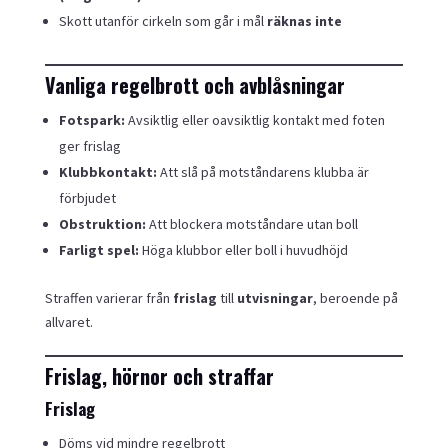
Skott utanför cirkeln som går i mål
räknas inte
Vanliga regelbrott och avblåsningar
Fotspark:
Avsiktlig eller oavsiktlig kontakt med foten
ger frislag
Klubbkontakt:
Att slå på motståndarens klubba är
förbjudet
Obstruktion:
Att blockera motståndare utan boll
Farligt spel:
Höga klubbor eller boll i huvudhöjd
Straffen varierar från
frislag
till
utvisningar
, beroende på
allvaret.
Frislag, hörnor och straffar
Frislag
Döms vid mindre regelbrott