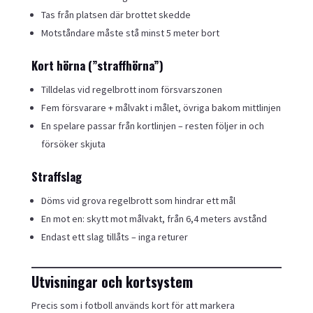
Tas från platsen där brottet skedde
Motståndare måste stå minst 5 meter bort
Kort hörna (”straffhörna”)
Tilldelas vid regelbrott inom försvarszonen
Fem försvarare + målvakt i målet, övriga bakom mittlinjen
En spelare passar från kortlinjen – resten följer in och
försöker skjuta
Straffslag
Döms vid grova regelbrott som hindrar ett mål
En mot en: skytt mot målvakt, från 6,4 meters avstånd
Endast ett slag tillåts – inga returer
Utvisningar och kortsystem
Precis som i fotboll används kort för att markera